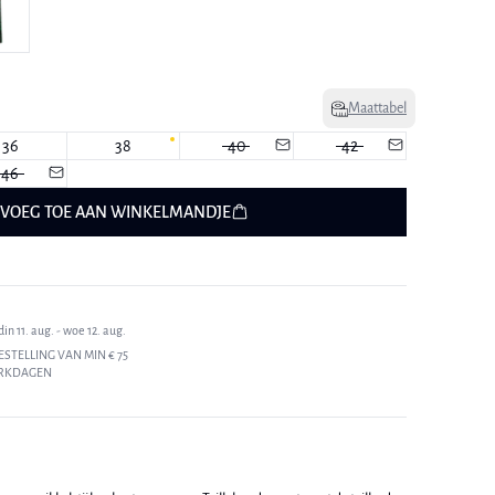
Maattabel
36
38
40
42
46
VOEG TOE AAN WINKELMANDJE
n 11. aug. - woe 12. aug.
ESTELLING VAN MIN € 75
ERKDAGEN