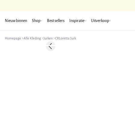
Nieuw binnen
Shop
Best sellers
Inspiratie
Uitverkoop
Homepage
Alle Kleding
Jurken
CRLoretta Jurk
-50%
Previous slide