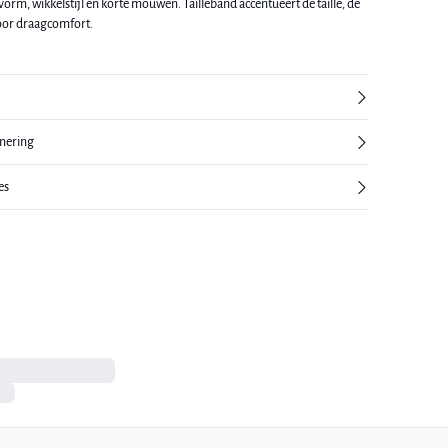
orm, wikkelstijl en korte mouwen. Tailleband accentueert de taille, de
oor draagcomfort.
rnering
es