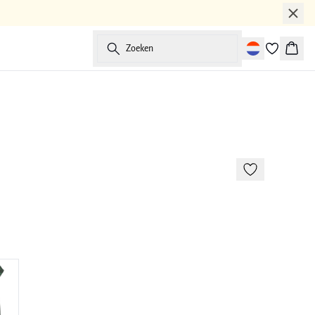
Zoeken
Winke
-50%