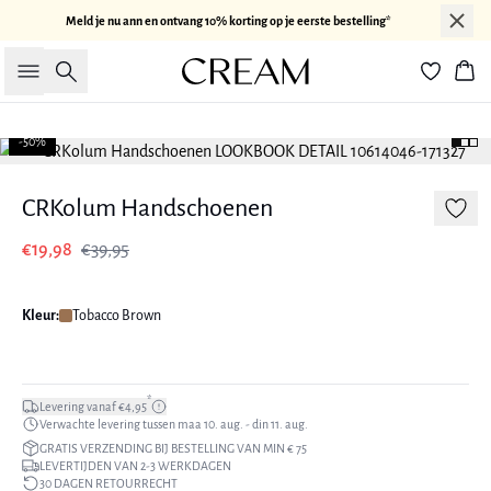
Meld je nu ann en ontvang 10% korting op je eerste bestelling*
Zoeken
Win
-50%
CRKolum Handschoenen
€19,98
€39,95
Kleur:
Tobacco Brown
*
Levering vanaf €4,95
Verwachte levering tussen maa 10. aug. - din 11. aug.
GRATIS VERZENDING BIJ BESTELLING VAN MIN € 75
LEVERTIJDEN VAN 2-3 WERKDAGEN
30 DAGEN RETOURRECHT