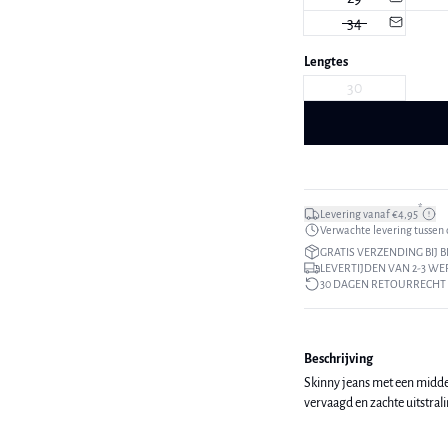
34
Lengtes
30
*
Levering vanaf €4,95
Verwachte levering tussen di
GRATIS VERZENDING BIJ B
LEVERTIJDEN VAN 2-3 W
30 DAGEN RETOURRECHT
Beschrijving
Skinny jeans met een middel
vervaagd en zachte uitstrali