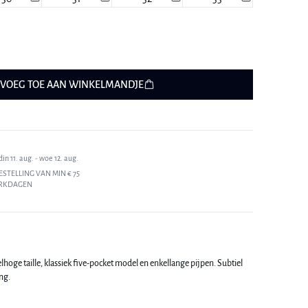
VOEG TOE AAN WINKELMANDJE
n 11. aug. - woe 12. aug.
ESTELLING VAN MIN € 75
ERKDAGEN
hoge taille, klassiek five-pocket model en enkellange pijpen. Subtiel
ng.