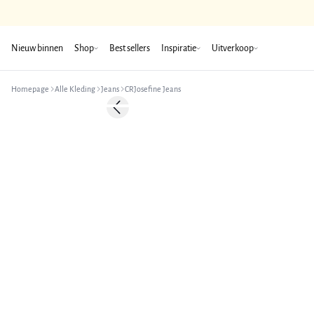
Nieuw binnen
Shop
Best sellers
Inspiratie
Uitverkoop
Homepage
Alle Kleding
Jeans
CRJosefine Jeans
-50%
Previous slide