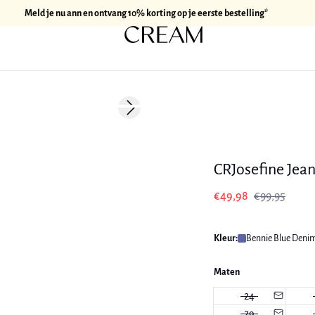
Meld je nu ann en ontvang 10% korting op je eerste bestelling*
-50%
Next slide
CRJosefine Jea
€49,98
€99,95
Kleur:
Bennie Blue Deni
Maten
24
29