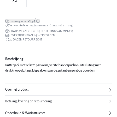
XXL
*
Levering vanaf €4,95
Verwachte levering tussen maa 10. aug. - din 11. aug.
GRATIS VERZENDING BIJ BESTELLING VAN MIN € 75
LEVERTIJDEN VAN 2-3 WERKDAGEN
30 DAGEN RETOURRECHT
Beschrijving
Pufferjack met relaxte pasvorm, verstelbare capuchon, ritssluiting met
drukknoopsluiting, klepzakken aan de zijkant en geribde boorden.
Over het product
Betaling, levering en retournering
Onderhoud & Wasinstructies