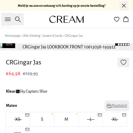
Meld je nu ann en ontvang 10% korting op je eerste bestelling*
Zoeken
Win
Homepage
Alle Kleding
Jassen & Jacks
CRGingar Jas
-50%
CRGingar Jas
€64,98
€129,95
Kleur:
Sky Captain / Blue
Maten
Maattabel
XS
S
M
L
XL