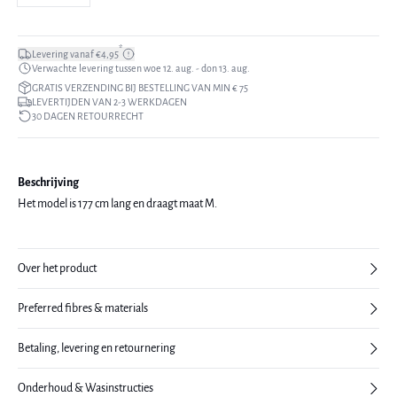
*
Levering vanaf €4,95
Verwachte levering tussen woe 12. aug. - don 13. aug.
GRATIS VERZENDING BIJ BESTELLING VAN MIN € 75
LEVERTIJDEN VAN 2-3 WERKDAGEN
30 DAGEN RETOURRECHT
Beschrijving
Het model is 177 cm lang en draagt maat M.
Over het product
Preferred fibres & materials
Betaling, levering en retournering
Onderhoud & Wasinstructies