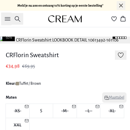
Meld je nu ann en ontvang 10% korting op je eerste bestelling*
Zoeken
Win
-50%
CRFlorin Sweatshirt
€34,98
€69,95
Kleur:
Tuffet / Brown
Maten
Maattabel
XS
S
M
L
XL
XXL