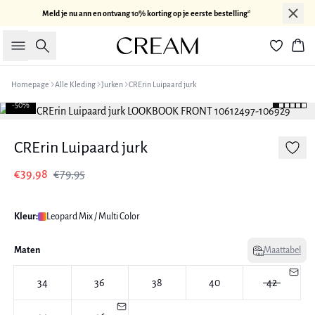
Meld je nu ann en ontvang 10% korting op je eerste bestelling*
Zoeken
Win
Homepage
Alle Kleding
Jurken
CRErin Luipaard jurk
-50%
CRErin Luipaard jurk
€39,98
€79,95
Kleur:
Leopard Mix / Multi Color
Maten
Maattabel
34
36
38
40
42