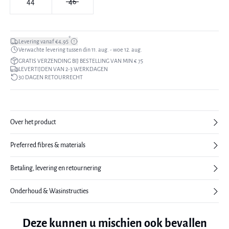
44
46
*
Levering vanaf €4,95
Verwachte levering tussen din 11. aug. - woe 12. aug.
GRATIS VERZENDING BIJ BESTELLING VAN MIN € 75
LEVERTIJDEN VAN 2-3 WERKDAGEN
30 DAGEN RETOURRECHT
Over het product
Preferred fibres & materials
Betaling, levering en retournering
Onderhoud & Wasinstructies
Deze kunnen u mischien ook bevallen