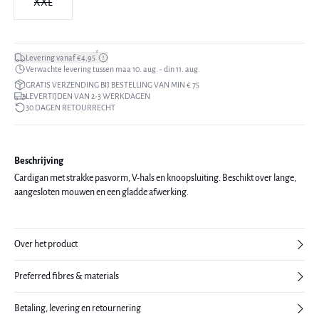
XXL
*
Levering vanaf €4,95
Verwachte levering tussen maa 10. aug. - din 11. aug.
GRATIS VERZENDING BIJ BESTELLING VAN MIN € 75
LEVERTIJDEN VAN 2-3 WERKDAGEN
30 DAGEN RETOURRECHT
Beschrijving
Cardigan met strakke pasvorm, V-hals en knoopsluiting. Beschikt over lange,
aangesloten mouwen en een gladde afwerking.
Over het product
Preferred fibres & materials
Betaling, levering en retournering