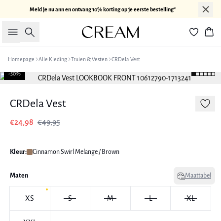
Meld je nu ann en ontvang 10% korting op je eerste bestelling*
Zoeken
Win
Homepage
Alle Kleding
Truien & Vesten
CRDela Vest
-50%
CRDela Vest
€24,98
€49,95
Kleur:
Cinnamon Swirl Melange / Brown
Maten
Maattabel
XS
S
M
L
XL