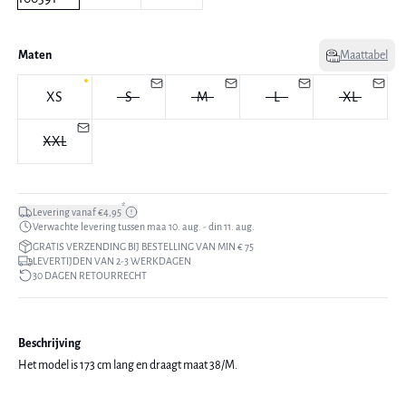
Maten
Maattabel
XS
S
M
L
XL
XXL
*
Levering vanaf €4,95
Verwachte levering tussen maa 10. aug. - din 11. aug.
GRATIS VERZENDING BIJ BESTELLING VAN MIN € 75
LEVERTIJDEN VAN 2-3 WERKDAGEN
30 DAGEN RETOURRECHT
Beschrijving
Het model is 173 cm lang en draagt maat 38/M.