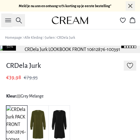
Meld je nu ann en ontvang 10% korting op je eerste bestelling*
Zoeken
Win
Homepage
Alle Kleding
Jurken
CRDela Jurk
-50%
CRDela Jurk
€39,98
€79,95
Kleur:
Grey Melange