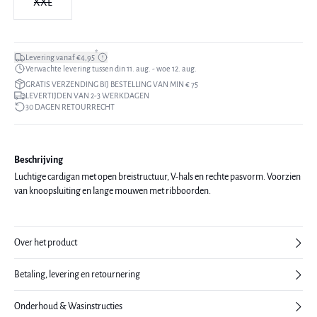
XXL
*
Levering vanaf €4,95
Verwachte levering tussen din 11. aug. - woe 12. aug.
GRATIS VERZENDING BIJ BESTELLING VAN MIN € 75
LEVERTIJDEN VAN 2-3 WERKDAGEN
30 DAGEN RETOURRECHT
Beschrijving
Luchtige cardigan met open breistructuur, V-hals en rechte pasvorm. Voorzien
van knoopsluiting en lange mouwen met ribboorden.
Over het product
Betaling, levering en retournering
Onderhoud & Wasinstructies