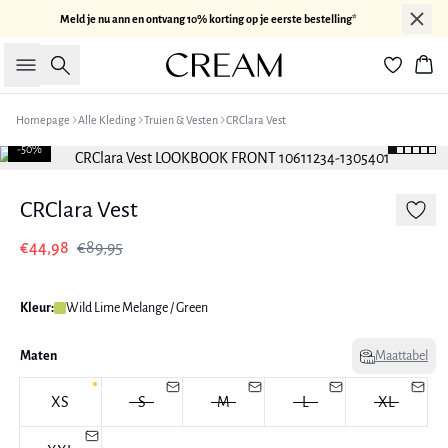
Meld je nu ann en ontvang 10% korting op je eerste bestelling*
Zoeken
Win
Homepage
Alle Kleding
Truien & Vesten
CRClara Vest
-50%
CRClara Vest
€44,98
€89,95
Kleur:
Wild Lime Melange / Green
Maten
Maattabel
XS
S
M
L
XL