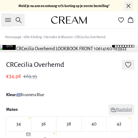
Meld je nu ann en ontvang 10% korting op je eerste bestelling*
Zoeken
Win
Homepage
Alle Kleding
Hemden & Bloezen
CRCecilia Overhemd
-50%
CRCecilia Overhemd
€34,98
€69,95
Kleur:
Brunnera Blue
Maten
Maattabel
34
36
38
40
42