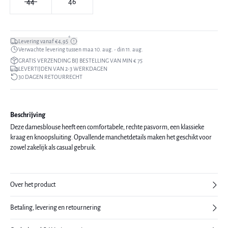
44
46
*
Levering vanaf €4,95
Verwachte levering tussen maa 10. aug. - din 11. aug.
GRATIS VERZENDING BIJ BESTELLING VAN MIN € 75
LEVERTIJDEN VAN 2-3 WERKDAGEN
30 DAGEN RETOURRECHT
Beschrijving
Deze damesblouse heeft een comfortabele, rechte pasvorm, een klassieke
kraag en knoopsluiting. Opvallende manchetdetails maken het geschikt voor
zowel zakelijk als casual gebruik.
Over het product
Betaling, levering en retournering