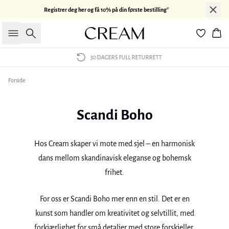
Registrer deg her og få 10% på din første bestilling*
Søk
Han
30 DAGERS FULL RETURRETT
Forside
Scandi Boho
Hos Cream skaper vi mote med sjel – en harmonisk
dans mellom skandinavisk eleganse og bohemsk
frihet.
For oss er Scandi Boho mer enn en stil. Det er en
kunst som handler om kreativitet og selvtillit, med
forkjærlighet for små detaljer med store forskjeller.