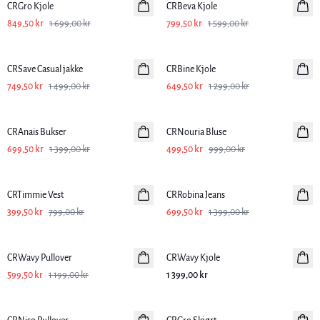
CRGro Kjole
CRBeva Kjole
849,50 kr
1 699,00 kr
799,50 kr
1 599,00 kr
-50%
-50%
CRSave Casual jakke
CRBine Kjole
749,50 kr
1 499,00 kr
649,50 kr
1 299,00 kr
-50%
-50%
CRAnais Bukser
CRNouria Bluse
699,50 kr
1 399,00 kr
499,50 kr
999,00 kr
-50%
-50%
CRTimmie Vest
CRRobina Jeans
399,50 kr
799,00 kr
699,50 kr
1 399,00 kr
-50%
CRWavy Pullover
CRWavy Kjole
599,50 kr
1 199,00 kr
1 399,00 kr
-50%
-50%