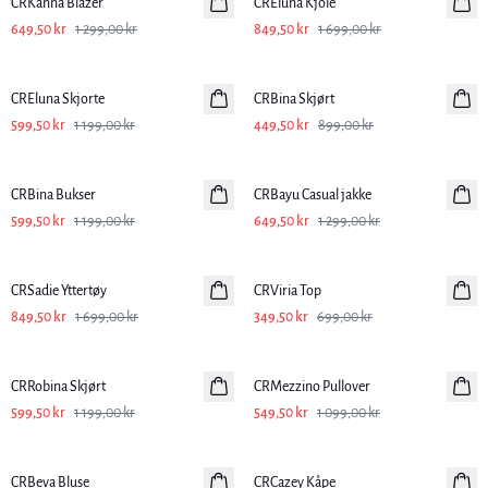
CRKanna Blazer
CREluna Kjole
649,50 kr
1 299,00 kr
849,50 kr
1 699,00 kr
-50%
-50%
CREluna Skjorte
CRBina Skjørt
599,50 kr
1 199,00 kr
449,50 kr
899,00 kr
-50%
-50%
CRBina Bukser
CRBayu Casual jakke
599,50 kr
1 199,00 kr
649,50 kr
1 299,00 kr
-50%
-50%
CRSadie Yttertøy
CRViria Top
849,50 kr
1 699,00 kr
349,50 kr
699,00 kr
-50%
-50%
CRRobina Skjørt
CRMezzino Pullover
599,50 kr
1 199,00 kr
549,50 kr
1 099,00 kr
-50%
-50%
CRBeva Bluse
CRCazey Kåpe