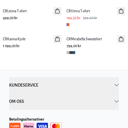
CRLeona T-shirt
CRUmra T-shirt
499,00 kr
199,50 kr
399,00 kr
CRKanna Kjole
CRMirabella Sweatshirt
1 099,00 kr
799,00 kr
KUNDESERVICE
OM OSS
Betalingsalternativer