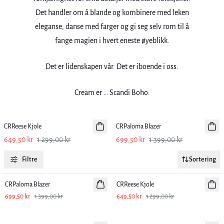
Det handler om å blande og kombinere med leken
eleganse, danse med farger og gi seg selv rom til å
fange magien i hvert eneste øyeblikk.
Det er lidenskapen vår. Det er iboende i oss.
Previous slide
Next sl
Cream er … Scandi Boho.
-50%
-50%
CRReese Kjole
CRPaloma Blazer
649,50 kr
1 299,00 kr
699,50 kr
1 399,00 kr
Filtre
Sortering
-50%
-50%
CRPaloma Blazer
CRReese Kjole
699,50 kr
1 399,00 kr
649,50 kr
1 299,00 kr
-50%
-50%