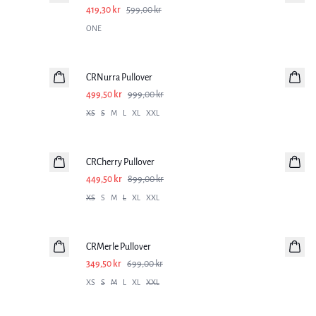
419,30 kr
599,00 kr
ONE
-50%
CRNurra Pullover
499,50 kr
999,00 kr
XS
S
M
L
XL
XXL
-50%
CRCherry Pullover
449,50 kr
899,00 kr
XS
S
M
L
XL
XXL
-50%
CRMerle Pullover
349,50 kr
699,00 kr
XS
S
M
L
XL
XXL
-50%