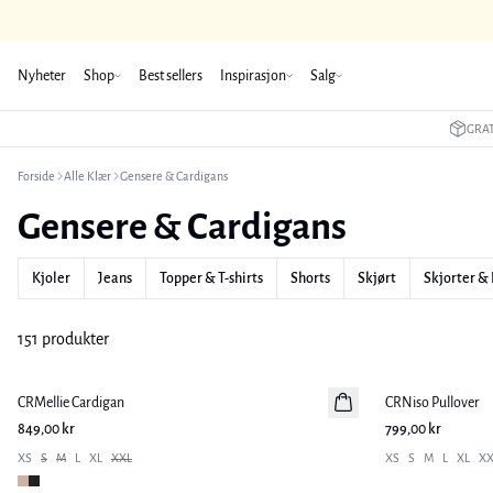
Nyheter
Shop
Best sellers
Inspirasjon
Salg
GRAT
Forside
Alle Klær
Gensere & Cardigans
Gensere & Cardigans
Kjoler
Jeans
Topper & T-shirts
Shorts
Skjørt
Skjorter & 
151 produkter
CRMellie Cardigan
Nyhet
CRNiso Pullover
Nyhet
849,00 kr
799,00 kr
XS
S
M
L
XL
XXL
XS
S
M
L
XL
XX