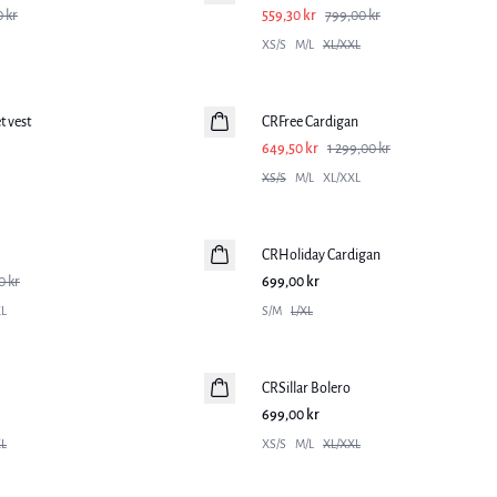
0 kr
559,30 kr
799,00 kr
XS/S
M/L
XL/XXL
-50%
t vest
CRFree Cardigan
649,50 kr
1 299,00 kr
XS/S
M/L
XL/XXL
CRHoliday Cardigan
0 kr
699,00 kr
L
S/M
L/XL
CRSillar Bolero
699,00 kr
L
XS/S
M/L
XL/XXL