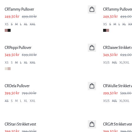
CRTammy Pullover
CRTammy Pullove
249,50 kr
499,00 kr
249,50 kr
499,00 
XS
S
M
L
XL
XXL
XS
S
M
L
XL
XX
-50%
-50%
CRPoppi Pullover
CRDaisee Strikket 
349,50 kr
699,00 kr
349,50 kr
699,00 
XS
S
M
L
XL
XXL
XS/S
M/L
XL/XXL
-50%
-50%
CRDela Pullover
CRWullie Strikket 
399,50 kr
799,00 kr
299,50 kr
599,00 
XS
S
M
L
XL
XXL
XS/S
M/L
XL/XXL
-50%
-50%
CRStari Strikket vest
CRGift Strikket ves
399,50 kr
799,00 kr
399,50 kr
799,00 