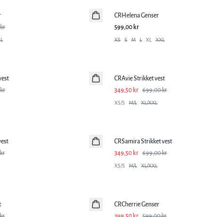
r
CRHelena Genser
kr
599,00 kr
L
XS
S
M
L
XL
XXL
-50%
vest
CRAvie Strikket vest
kr
349,50 kr
699,00 kr
XS/S
M/L
XL/XXL
-50%
vest
CRSamira Strikket vest
kr
349,50 kr
699,00 kr
XS/S
M/L
XL/XXL
-50%
t
CRCherrie Genser
kr
299,50 kr
599,00 kr