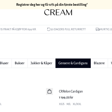
Registrer deg her og få 10% på din første bestilling*
IS FRAKT PÅ KJØP FOR 699 KR.
30 DAGERS FULL RETURRETT
HURTIG L
Bluser
Bukser
Jakker & Kåper
Gensere & Cardigans
Blazere
CRRelon Cardigan
Nyhet
1 199,00 kr
L
XS/S
M/L
XL/XXL