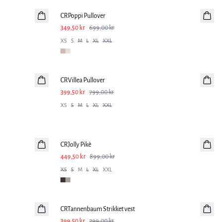
CRPoppi Pullover
349,50 kr
699,00 kr
XS
S
M
L
XL
XXL
-50%
CRVillea Pullover
399,50 kr
799,00 kr
XS
S
M
L
XL
XXL
-50%
CRJolly Pikè
449,50 kr
899,00 kr
XS
S
M
L
XL
XXL
-50%
CRTannenbaum Strikket vest
399,50 kr
799,00 kr