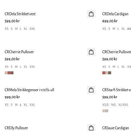
CRDela Strikket vest
Nyhet
CRDela Cardigan
Nyhet
599,00 kr
699,00 kr
XS
S
M
L
XL
XXL
XS
S
M
L
XL
XX
CRCherrie Pullover
Nyhet
CRCherrie Pullove
Nyhet
599,00 kr
599,00 kr
XS
S
M
L
XL
XXL
XS
S
M
L
XL
XX
CRMela Strikkegenser i 100% ull
CRStarfi Strikket v
Nyhet
999,00 kr
599,00 kr
XS
S
M
L
XL
XXL
XS/S
M/L
XL/XXL
-30%
-30%
CRElly Pullover
CRJauie Cardigan