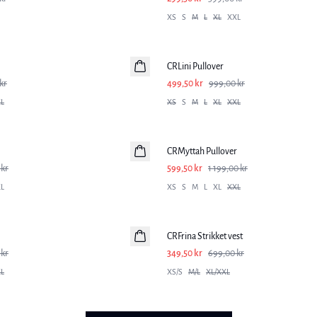
XS
S
M
L
XL
XXL
-50%
CRLini Pullover
kr
499,50 kr
999,00 kr
L
XS
S
M
L
XL
XXL
-50%
CRMyttah Pullover
 kr
599,50 kr
1 199,00 kr
L
XS
S
M
L
XL
XXL
-50%
CRFrina Strikket vest
 kr
349,50 kr
699,00 kr
L
XS/S
M/L
XL/XXL