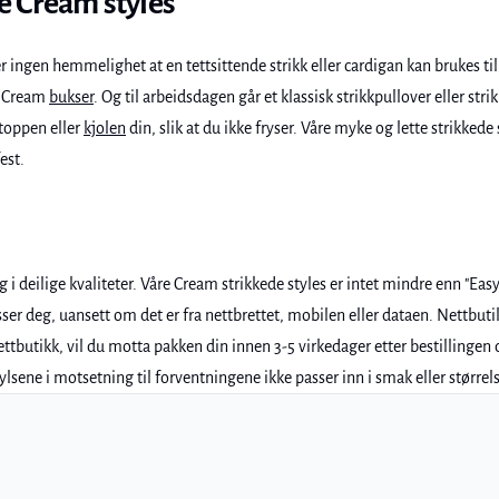
e Cream styles
 er ingen hemmelighet at en tettsittende strikk eller cardigan kan brukes 
e Cream
bukser
. Og til arbeidsdagen går et klassisk strikkpullover eller stri
 toppen eller
kjolen
din, slik at du ikke fryser. Våre myke og lette strikked
est.
i deilige kvaliteter. Våre Cream strikkede styles er intet mindre enn "Easy 
sser deg, uansett om det er fra nettbrettet, mobilen eller dataen. Nettbutik
ettbutikk, vil du motta pakken din innen 3-5 virkedager etter bestillingen d
tylsene i motsetning til forventningene ikke passer inn i smak eller større