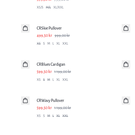
XS/S
M/L
XL/XXL
-50%
CRSkie Pullover
499,50 kr
999,00 kr
XS
S
M
L
XL
XXL
-50%
CRBlues Cardigan
599,50 kr
1 199,00 kr
XS
S
M
L
XL
XXL
-50%
CRWavy Pullover
599,50 kr
1 199,00 kr
XS
S
M
L
XL
XXL