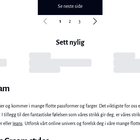
Se neste side
1
2
3
Sett nylig
eam
ljer og kommer i mange flotte passformer og farger. Det viktigste for oss e
 I tillegg til den fantastiske følelsen som våres strikk gir deg, er våres st
r eller
jeans
. Utforsk vårt online univers og forelsk deg i våre mange flott