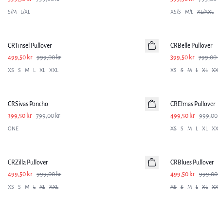
S/M
L/XL
XS/S
M/L
XL/XXL
-50%
-50%
CRTinsel Pullover
CRBelle Pullover
499,50 kr
999,00 kr
399,50 kr
799,00 
XS
S
M
L
XL
XXL
XS
S
M
L
XL
XX
-50%
-50%
CRSivas Poncho
CRElmas Pullover
399,50 kr
799,00 kr
499,50 kr
999,00
ONE
XS
S
M
L
XL
XX
-50%
-50%
CRZilla Pullover
CRBlues Pullover
499,50 kr
999,00 kr
499,50 kr
999,00
XS
S
M
L
XL
XXL
XS
S
M
L
XL
XX