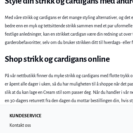
Style din strikk og cardigans med andr
Med våre strikk og cardigans er det mange styling alternativer, og det
bedre enn en myk og tettsittende strikk sammen med et par uformell
festlige anledninger, kan en strikket cardigan være din redning ut over
garderobefavoritter, selv om du bruker strikken ditt til hverdags- eller f
Shop strikk og cardigans online
På vår nettbutikk finner du myke strikk og cardigans med flotte trykk og 
er åpent alle dager i uken, så du har muligheten til å shoppe når det pa
slik at du kan lage en Cream stil som passer deg. Når du handler i vår n
en 30-dagers returrett fra den dagen du mottar bestillingen din, hvis s
KUNDESERVICE
Kontakt oss