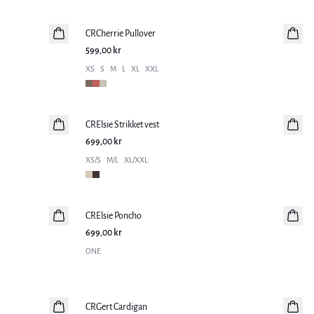
CRCherrie Pullover
Nyhet
599,00 kr
XS
S
M
L
XL
XXL
CRElsie Strikket vest
Nyhet
699,00 kr
XS/S
M/L
XL/XXL
CRElsie Poncho
Nyhet
699,00 kr
ONE
-30%
CRGert Cardigan