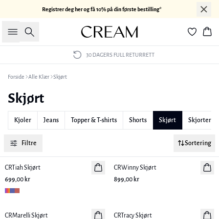
Registrer deg her og få 10% på din første bestilling*
Søk
Han
30 DAGERS FULL RETURRETT
Forside
Alle Klær
Skjørt
Skjørt
Kjoler
Jeans
Topper & T-shirts
Shorts
Skjørt
Skjorter & 
Filtre
Sortering
CRTiah Skjørt
Nyhet
CRWinny Skjørt
Nyhet
699,00 kr
899,00 kr
CRMarelli Skjørt
Nyhet
CRTracy Skjørt
Nyhet