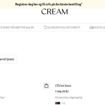
Registrer deg her og få 10% på din første bestilling*
IS FRAKT PÅ KJØP FOR 699 KR.
30 DAGERS FULL RETURRETT
HURTIG L
arrel jeans
CRVisti Jeans
Nyhet
1 199,00 kr
elser
Få størrelser tilgjengelig
+
2