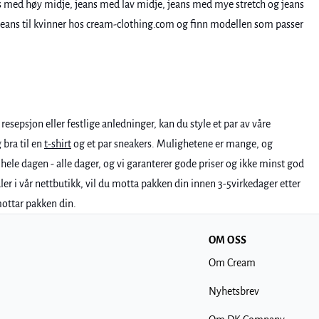
ns med høy midje, jeans med lav midje, jeans med mye stretch og jeans
 av jeans til kvinner hos cream-clothing.com og finn modellen som passer
esepsjon eller festlige anledninger, kan du style et par av våre
 bra til en
t-shirt
og et par sneakers. Mulighetene er mange, og
 hele dagen - alle dager, og vi garanterer gode priser og ikke minst god
ler i vår nettbutikk, vil du motta pakken din innen 3-5virkedager etter
mottar pakken din.
OM OSS
Om Cream
Nyhetsbrev