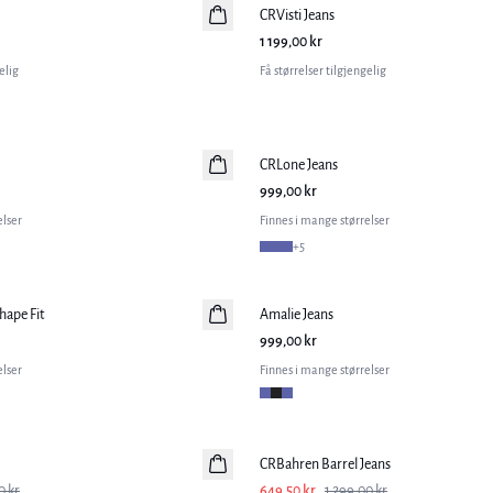
CRVisti Jeans
1 199,00 kr
elig
Få størrelser tilgjengelig
CRLone Jeans
999,00 kr
elser
Finnes i mange størrelser
+
5
hape Fit
Amalie Jeans
999,00 kr
elser
Finnes i mange størrelser
-50%
CRBahren Barrel Jeans
0 kr
649,50 kr
1 299,00 kr