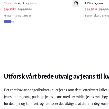
CRVisti Straight Leg Jeans
CRBerta Jeans
599,50 kr
1 199,00 kr
399,50 kr
799,00 
Finnes i mange størrelser
Få størrelser tilgjeng
+
3
Utforsk vårt brede utvalg av jeans til k
Det er et hav av dongeribukser - eller jeans som de til etterhvert kalle
jeans, mom jeans, push-up jeans, jeans med lav midje, jeans med høy mi
for detaljer og komfort, og for oss er det viktigste at du føler deg komf