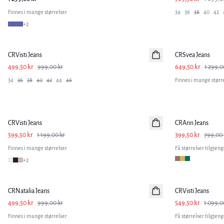
Finnes i mange størrelser
34
36
38
40
42
+
2
-50%
-50%
CRVisti Jeans
CRSvea Jeans
499,50 kr
999,00 kr
649,50 kr
1 299,0
34
36
38
40
42
44
46
Finnes i mange størr
-50%
-50%
CRVisti Jeans
CRAnn Jeans
599,50 kr
1 199,00 kr
399,50 kr
799,00 
Finnes i mange størrelser
Få størrelser tilgjeng
+
2
-50%
-50%
CRNatalia Jeans
CRVisti Jeans
499,50 kr
999,00 kr
549,50 kr
1 099,0
Finnes i mange størrelser
Få størrelser tilgjeng