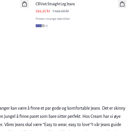
CRVisti Straight Leg Jeans
599,50 kr
1 199,00 kr
Finnes i mange størrelser
+
3
n ganger kan være å finne et par gode og komfortable jeans. Det er skinny
n jungel å finne paret som bare sitter perfekt. Hos Cream har vi øye
s. Våres jeans skal være ”Easy to wear, easy to love”!I vår jeans guide