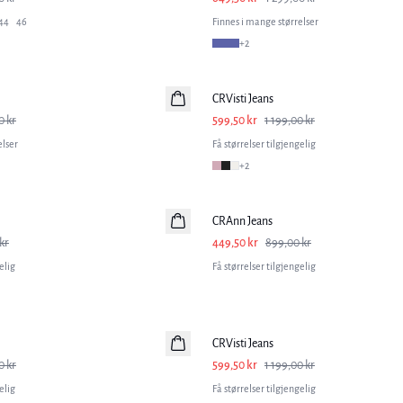
44
46
Finnes i mange størrelser
+
2
-50%
CRVisti Jeans
0 kr
599,50 kr
1 199,00 kr
elser
Få størrelser tilgjengelig
+
2
-50%
CRAnn Jeans
kr
449,50 kr
899,00 kr
elig
Få størrelser tilgjengelig
-50%
CRVisti Jeans
0 kr
599,50 kr
1 199,00 kr
elig
Få størrelser tilgjengelig