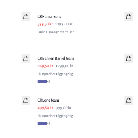
-50%
CRRanja Jeans
599,50 kr
1 199,00 kr
Finnes i mange størrelser
-50%
CRBahren Barrel Jeans
649,50 kr
1 299,00 kr
Få størrelser tilgjengelig
+
2
-50%
CRLone Jeans
499,50 kr
999,00 kr
Få størrelser tilgjengelig
+
5
-50%