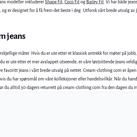
eans modeller inkluderer
Shape Fit
,
Coco Fit
og
Bailey Fit
. Vi har både jea
r, og er designet for å få frem det beste i deg. Utforsk vårt brede utvalg
am jeans
ellige måter. Hvis du er ute etter et klassisk antrekk for møter på jobb, r
 du er ute etter et mer avslappet utseende, er våre løstsittende jeans veldig
ye favoritt jeans i vårt brede utvalg på nettet. Cream-clothing.com er åpen
hvis du har spørsmål om våre kolleksjoner eller handelsvilkår. Når du hand
g har du alltid 30-dagers returrett på cream-clothing.com fra den dagen du 