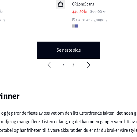
CRLone Jeans
kr
449,50 kr
899,00 kr
elig
Få størrelser tilgjengelig
Se neste side
1
2
vinner
s - og jeg tror de fleste av oss vet om den litt utfordrende jakten, det noe
dje og mange flere. Listen er lang, og det kan noen ganger være litt av e
ortabel og har friheten til å være akkurat den du er når du bruker våre style