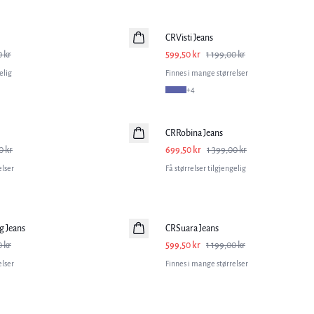
-50%
CRVisti Jeans
0 kr
599,50 kr
1 199,00 kr
elig
Finnes i mange størrelser
+
4
-50%
CRRobina Jeans
0 kr
699,50 kr
1 399,00 kr
elser
Få størrelser tilgjengelig
-50%
g Jeans
CRSuara Jeans
0 kr
599,50 kr
1 199,00 kr
elser
Finnes i mange størrelser
-50%