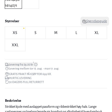
Størrelser
Størrelsesguide
XS
S
M
L
XL
XXL
*
Levering fra 59,00 kr
Levering mellom tor 13. aug. - man 17. aug.
GRATIS FRAKT PÅ KJØP FOR 699 KR.
HURTIG LEVERING
30 DAGERS FULL RETURRETT
Beskrivelse
Strikket kjole med avslappet passform og ribbestrikket høy hals. Lange
raglanermer og knelang lengde gir komfort og allsidighet til hverdagsbruk.