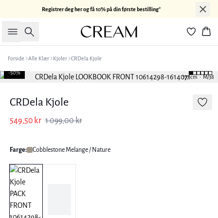
Registrer deg her og få 10% på din første bestilling*
Søk
Han
Forside
Alle Klær
Kjoler
CRDela Kjole
-50%
177 cm • M/38
CRDela Kjole
549,50 kr
1 099,00 kr
Farge:
Cobblestone Melange / Nature