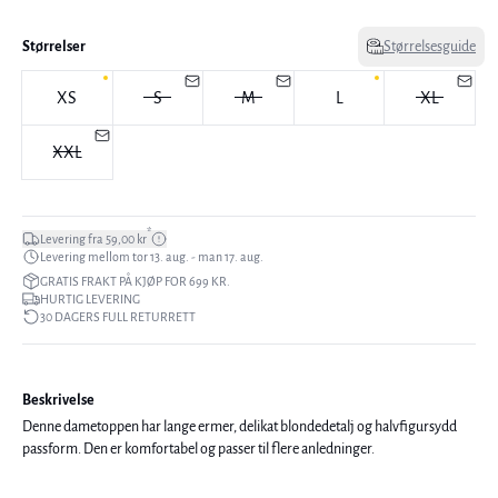
Størrelser
Størrelsesguide
XS
S
M
L
XL
XXL
*
Levering fra 59,00 kr
Levering mellom tor 13. aug. - man 17. aug.
GRATIS FRAKT PÅ KJØP FOR 699 KR.
HURTIG LEVERING
30 DAGERS FULL RETURRETT
Beskrivelse
Denne dametoppen har lange ermer, delikat blondedetalj og halvfigursydd
passform. Den er komfortabel og passer til flere anledninger.