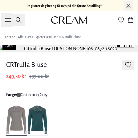
Registrer deg her og få 10% på din første bestilling*
Søk
Han
Forside
Alle Klær
Skjorter & Bluser
CRTrulla Bluse
-50%
CRTrulla Bluse
249,50 kr
499,00 kr
Farge:
Castlerock / Grey