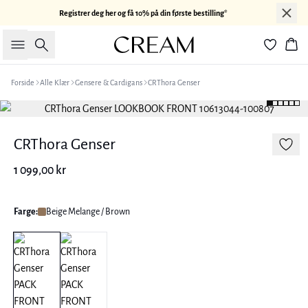
Registrer deg her og få 10% på din første bestilling*
Søk
Han
Forside
Alle Klær
Gensere & Cardigans
CRThora Genser
CRThora Genser
1 099,00 kr
Farge:
Beige Melange / Brown