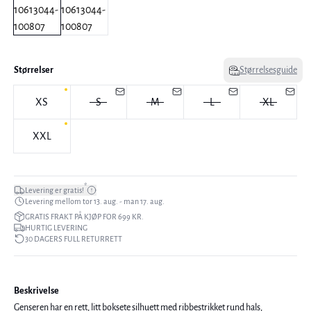
Størrelser
Størrelsesguide
XS
S
M
L
XL
XXL
*
Levering er gratis!
Levering mellom tor 13. aug. - man 17. aug.
GRATIS FRAKT PÅ KJØP FOR 699 KR.
HURTIG LEVERING
30 DAGERS FULL RETURRETT
Beskrivelse
Genseren har en rett, litt boksete silhuett med ribbestrikket rund hals,