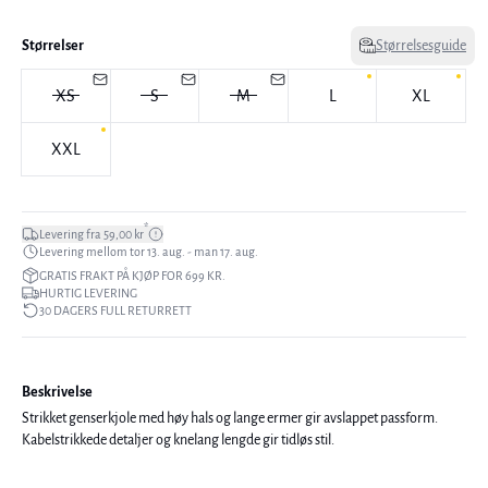
Størrelser
Størrelsesguide
XS
S
M
L
XL
XXL
*
Levering fra 59,00 kr
Levering mellom tor 13. aug. - man 17. aug.
GRATIS FRAKT PÅ KJØP FOR 699 KR.
HURTIG LEVERING
30 DAGERS FULL RETURRETT
Beskrivelse
Strikket genserkjole med høy hals og lange ermer gir avslappet passform.
Kabelstrikkede detaljer og knelang lengde gir tidløs stil.