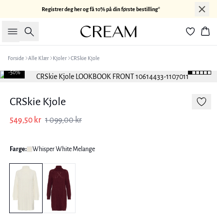
Registrer deg her og få 10% på din første bestilling*
Søk
Han
Forside
Alle Klær
Kjoler
CRSkie Kjole
-50%
CRSkie Kjole
549,50 kr
1 099,00 kr
Farge:
Whisper White Melange