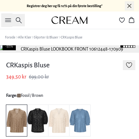
Registrer deg her og få 10% på din første bestilling*
Søk
Han
Forside
Alle Klær
Skjorter & Bluser
CRKaspis Bluse
-50%
CRKaspis Bluse
349,50 kr
699,00 kr
Farge:
Fossil / Brown