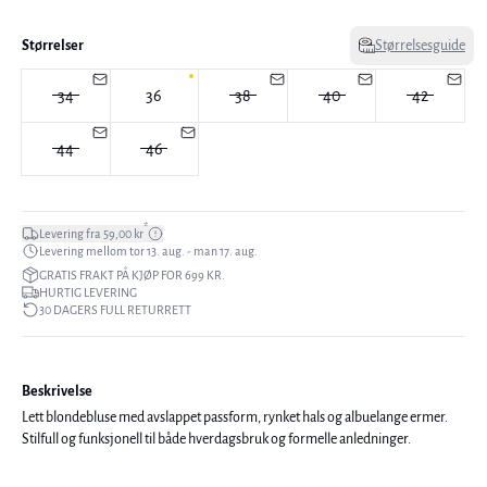
Størrelser
Størrelsesguide
34
36
38
40
42
44
46
*
Levering fra 59,00 kr
Levering mellom tor 13. aug. - man 17. aug.
GRATIS FRAKT PÅ KJØP FOR 699 KR.
HURTIG LEVERING
30 DAGERS FULL RETURRETT
Beskrivelse
Lett blondebluse med avslappet passform, rynket hals og albuelange ermer.
Stilfull og funksjonell til både hverdagsbruk og formelle anledninger.