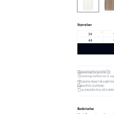
Størrelser
34
44
*
Levering fra 59,00 kr
Levering mellom tor 13. aug
GRATIS FRAKT PÅ KJØP FO
HURTIG LEVERING
30 DAGERS FULL RETURR
Beskrivelse