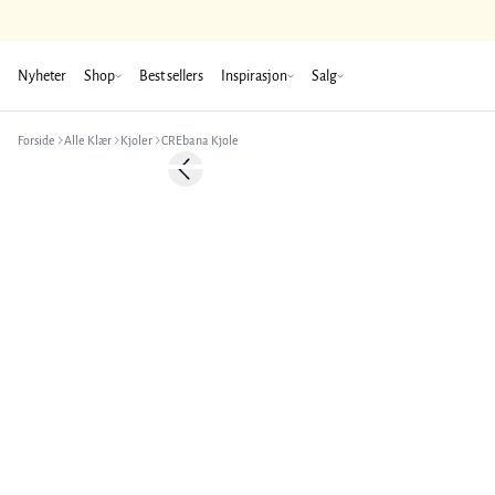
Nyheter
Shop
Best sellers
Inspirasjon
Salg
Forside
Alle Klær
Kjoler
CREbana Kjole
-50%
Previous slide