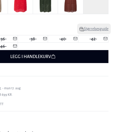
Størrelsesguide
36
38
40
42
46
LEGG I HANDLEKURV
. - man 17. aug.
R 699 KR.
ETT