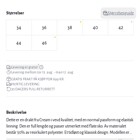
Størrelser
Størrelsesguide
34
36
38
40
42
44
46
*
Levering er gratis!
Levering mellom tor 13. aug. - man 17. aug.
GRATIS FRAKT PÅ KJØP FOR 699 KR.
HURTIG LEVERING
30 DAGERS FULL RETURRETT
Beskrivelse
Dette er en drakt fra Cream i vevd kvalitet, med en normal passform og elastisk
linning. Den er full lengde og passer utmerket med flate sko. Av materialet
består 50% av resirkulert polyester. Et tidløst og klassisk design. Modellen er
177 cm høy og har på seg størrelse 38.