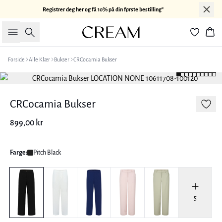
Registrer deg her og få 10% på din første bestilling*
Søk
Han
Forside
Alle Klær
Bukser
CRCocamia Bukser
CRCocamia Bukser
899,00 kr
Farge:
Pitch Black
5