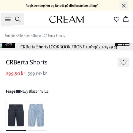
Registrer deg her og få 10% på din første bestilling*
Søk
Han
Forside
Alle Klær
Shorts
CRBerta Shorts
-50%
CRBerta Shorts
299,50 kr
599,00 kr
Farge:
Navy Blazer / Blue