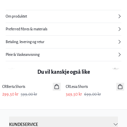
Om produktet
Preferred fibres & materials
Betaling, levering og retur
Pleie & Vaskeanvisning
Previous slide
Next sl
Du vil kanskje også like
-50%
-50%
CRBerta Shorts
CRLesia Shorts
299,50 kr
599,00 kr
349,50 kr
699,00 kr
KUNDESERVICE