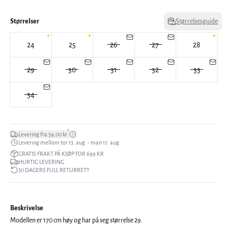
Størrelser
Størrelsesguide
24
25
26
27
28
29
30
31
32
33
34
*
Levering fra 59,00 kr
Levering mellom tor 13. aug. - man 17. aug.
GRATIS FRAKT PÅ KJØP FOR 699 KR.
HURTIG LEVERING
30 DAGERS FULL RETURRETT
Beskrivelse
Modellen er 170 cm høy og har på seg størrelse 29.