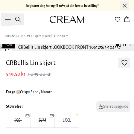
Registrer deg her og få 10% på din første bestilling*
Søk
Han
Forside
Alle Klær
Skjørt
CRBellis Lin skjørt
-50%
Lin
CRBellis Lin skjørt
549,50 kr
1 099,00 kr
Farge:
Crispy Sand / Nature
Størrelser
Størrelsesguide
XS
S/M
L/XL