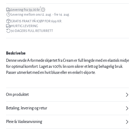
*
Levering fra 59,00 kr
Levering mellom ons 12. aug. - fre 14. aug.
GRATIS FRAKT PÅ KJØP FOR 699 KR.
HURTIG LEVERING
30 DAGERS FULL RETURRETT
Beskrivelse
Denne vevde A-formede skjørtet fra Cream er full lengde med en elastisk midje
for optimal komfort. Laget av 100% lin som sikrer et lett og behagelig bruk.
Passer utmerket med en hvit bluse eller en enkel t-skjorte.
Om produktet
Betaling, levering og retur
Pleie & Vaskeanvisning