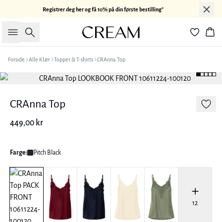
Registrer deg her og få 10% på din første bestilling*
Søk
Han
Forside
Alle Klær
Topper & T-shirts
CRAnna Top
CRAnna Top
449,00 kr
Farge:
Pitch Black
12