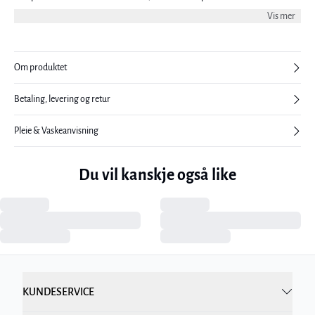
en flott skjørt. Modellen er 176 cm høy og har på seg størrelse 38/M.
Vis mer
Om produktet
Betaling, levering og retur
Pleie & Vaskeanvisning
Du vil kanskje også like
KUNDESERVICE