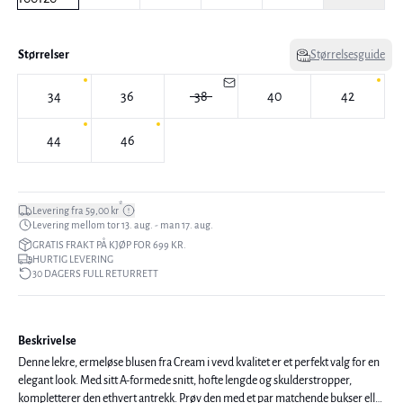
Størrelser
Størrelsesguide
34
36
38
40
42
44
46
*
Levering fra 59,00 kr
Levering mellom tor 13. aug. - man 17. aug.
GRATIS FRAKT PÅ KJØP FOR 699 KR.
HURTIG LEVERING
30 DAGERS FULL RETURRETT
Beskrivelse
Denne lekre, ermeløse blusen fra Cream i vevd kvalitet er et perfekt valg for en
elegant look. Med sitt A-formede snitt, hofte lengde og skulderstropper,
kompletterer den ethvert antrekk. Prøv den med et par matchende bukser eller