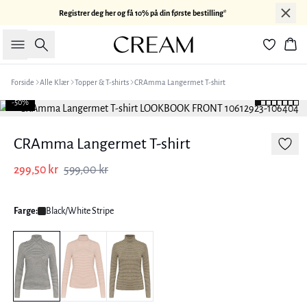
Registrer deg her og få 10% på din første bestilling*
Søk
Han
Forside
Alle Klær
Topper & T-shirts
CRAmma Langermet T-shirt
-50%
CRAmma Langermet T-shirt
299,50 kr
599,00 kr
Farge:
Black/White Stripe