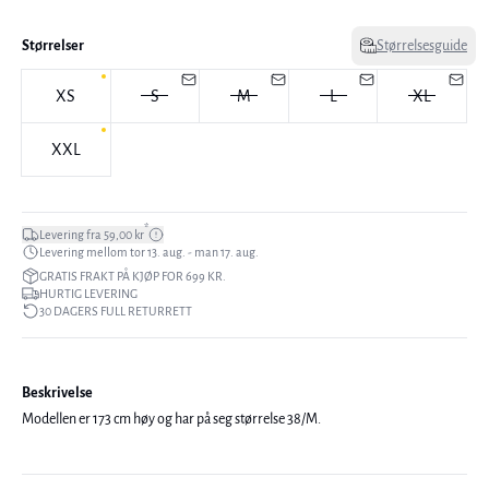
Størrelser
Størrelsesguide
XS
S
M
L
XL
XXL
*
Levering fra 59,00 kr
Levering mellom tor 13. aug. - man 17. aug.
GRATIS FRAKT PÅ KJØP FOR 699 KR.
HURTIG LEVERING
30 DAGERS FULL RETURRETT
Beskrivelse
Modellen er 173 cm høy og har på seg størrelse 38/M.