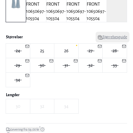
Størrelser
Størrelsesguide
24
25
26
27
28
29
30
31
32
33
34
Lengder
30
32
34
*
Levering fra 59,00 kr