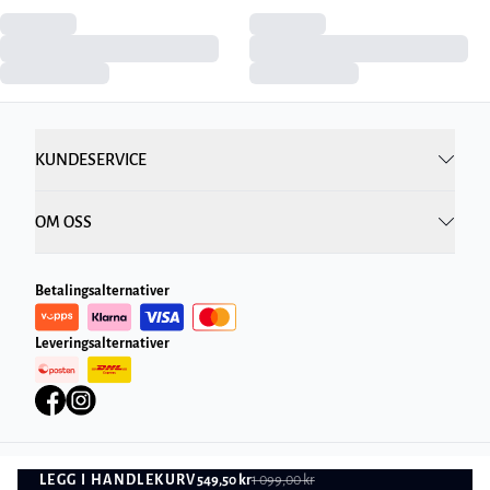
KUNDESERVICE
OM OSS
Betalingsalternativer
Leveringsalternativer
LEGG I HANDLEKURV
549,50 kr
1 099,00 kr
Personvernregler
Vilkår og betingelser