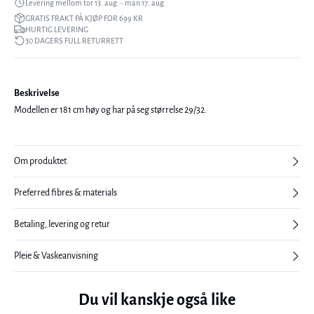
Levering mellom tor 13. aug. - man 17. aug.
GRATIS FRAKT PÅ KJØP FOR 699 KR.
HURTIG LEVERING
30 DAGERS FULL RETURRETT
Beskrivelse
Modellen er 181 cm høy og har på seg størrelse 29/32.
Om produktet
Preferred fibres & materials
Betaling, levering og retur
Pleie & Vaskeanvisning
Du vil kanskje også like