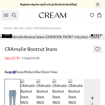
Registrer deg her og få 10% på din første bestilling*
Søk
Han
Forside
Alle Klær
Jeans
CRAmalie Bootcut Jeans
-50%
CRAmalie Bootcut Jeans
549,50 kr
1 099,00 kr
Farge:
Texsas Medium Blue Denim Tobac
2