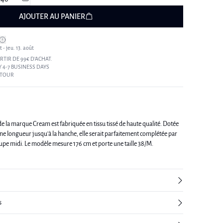
AJOUTER AU PANIER
 - jeu. 13. août
RTIR DE 99€ D’ACHAT.
 4-7 BUSINESS DAYS
ETOUR
e la marque Cream est fabriquée en tissu tissé de haute qualité. Dotée
une longueur jusqu'à la hanche, elle serait parfaitement complétée par
un jean taille haute ou une jupe midi. Le modèle mesure 176 cm et porte une taille 38/M.
s