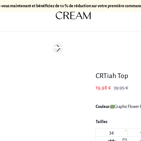
z-vous maintenant et bénéficiez de 10 % de réduction sur votre première comman
-50%
Next slide
CRTiah Top
19,98 €
39,95 €
Couleur:
Graphic Flower P
Tailles
34
44