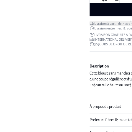
*
Livraison à partir de 7,50 €
Livraison entre mer. 12. août
LIVRAISON GRATUITE À PA
INTERNATIONAL DELIVERY
30 JOURS DE DROIT DE R
Description
Cette blouse sans manches d
d'une coupe régulière et d'
À propos du produit
Preferred fibres & material