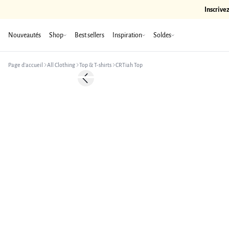
Inscrive
Nouveautés
Shop
Best sellers
Inspiration
Soldes
Page d’accueil
All Clothing
Top & T-shirts
CRTiah Top
-50%
Previous slide