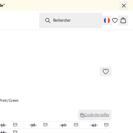
de*
Rechercher
Panier
-50%
rint / Green
Guide des tailles
36
38
40
42
46