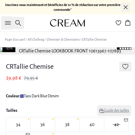
Inscrivez-vous maintenant et bénéficiez de 10 % de réduction sur votre première
commande*
Rechercher
Pan
Page d’accueil
All Clothing
Chemiser & Chemisiers
CRTallie Chemise
-50%
CRTallie Chemise
39,98 €
79,95 €
Couleur:
Taos Dark Blue Denim
Tailles
Guide des tailles
34
36
38
40
42