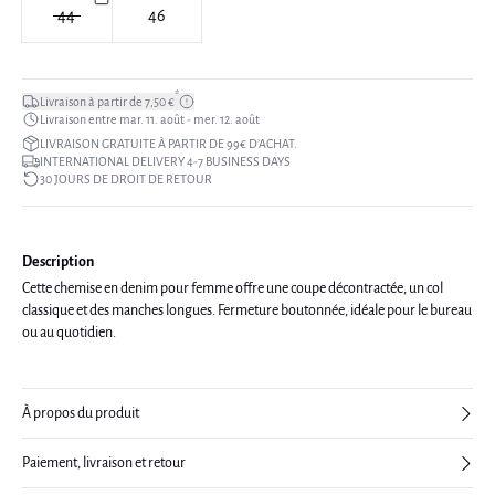
44
46
*
Livraison à partir de 7,50 €
Livraison entre mar. 11. août - mer. 12. août
LIVRAISON GRATUITE À PARTIR DE 99€ D’ACHAT.
INTERNATIONAL DELIVERY 4-7 BUSINESS DAYS
30 JOURS DE DROIT DE RETOUR
Description
Cette chemise en denim pour femme offre une coupe décontractée, un col
classique et des manches longues. Fermeture boutonnée, idéale pour le bureau
ou au quotidien.
À propos du produit
Paiement, livraison et retour