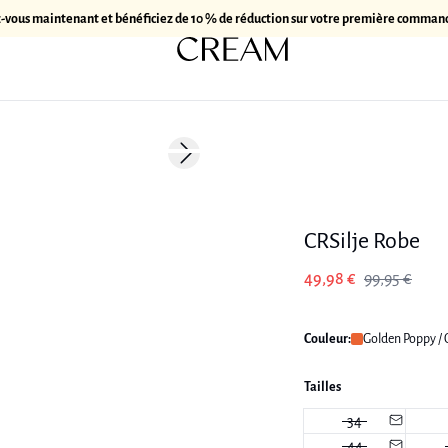
z-vous maintenant et bénéficiez de 10 % de réduction sur votre première comman
-50%
Next slide
CRSilje Robe
49,98 €
99,95 €
Couleur:
Golden Poppy /
Tailles
34
44