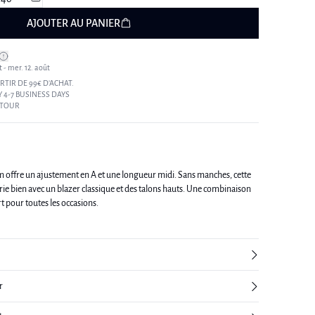
AJOUTER AU PANIER
t - mer. 12. août
RTIR DE 99€ D’ACHAT.
 4-7 BUSINESS DAYS
ETOUR
 offre un ajustement en A et une longueur midi. Sans manches, cette
arie bien avec un blazer classique et des talons hauts. Une combinaison
rt pour toutes les occasions.
r