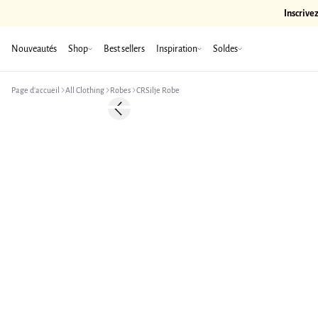
Inscrive
Nouveautés
Shop
Best sellers
Inspiration
Soldes
Page d’accueil
All Clothing
Robes
CRSilje Robe
-50%
Previous slide