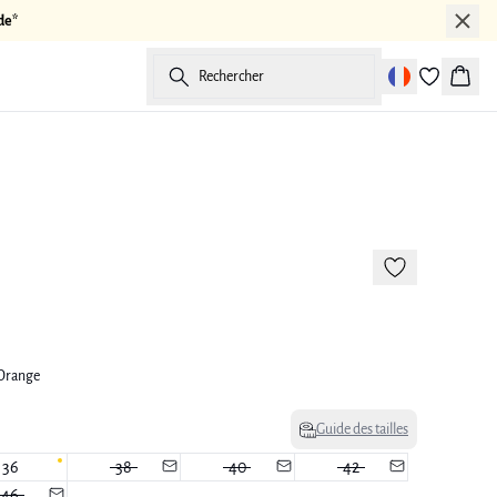
de*
Rechercher
Panier
-50%
 Orange
Guide des tailles
36
38
40
42
46