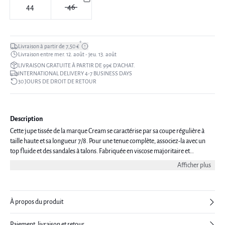
44
46
*
Livraison à partir de 7,50 €
Livraison entre mer. 12. août - jeu. 13. août
LIVRAISON GRATUITE À PARTIR DE 99€ D’ACHAT.
INTERNATIONAL DELIVERY 4-7 BUSINESS DAYS
30 JOURS DE DROIT DE RETOUR
Description
Cette jupe tissée de la marque Cream se caractérise par sa coupe régulière à
taille haute et sa longueur 7/8. Pour une tenue complète, associez-la avec un
top fluide et des sandales à talons. Fabriquée en viscose majoritaire et
polyester.
Afficher plus
À propos du produit
Paiement, livraison et retour