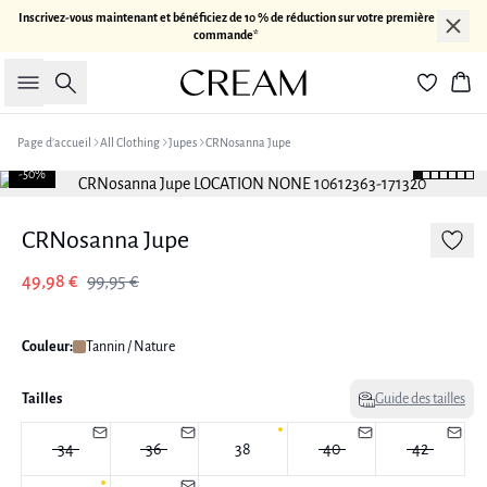
Inscrivez-vous maintenant et bénéficiez de 10 % de réduction sur votre première
commande*
Rechercher
Pan
Page d’accueil
All Clothing
Jupes
CRNosanna Jupe
-50%
CRNosanna Jupe
49,98 €
99,95 €
Couleur:
Tannin / Nature
Tailles
Guide des tailles
34
36
38
40
42