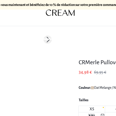
z-vous maintenant et bénéficiez de 10 % de réduction sur votre première comman
-50%
Next slide
CRMerle Pullov
34,98 €
69,95 €
Couleur:
Oat Melange / N
Tailles
XS
XXL