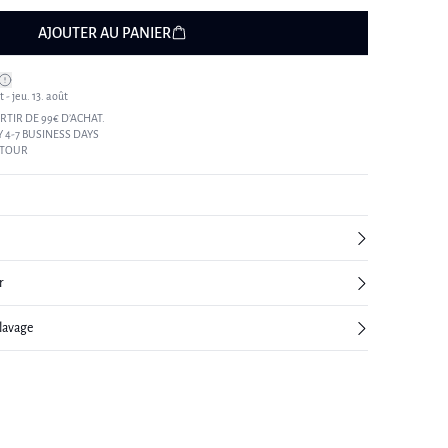
AJOUTER AU PANIER
 - jeu. 13. août
RTIR DE 99€ D’ACHAT.
 4-7 BUSINESS DAYS
ETOUR
r
 lavage