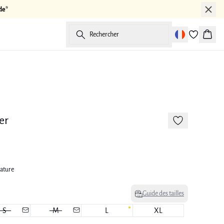
de*
Rechercher
Panier
-50%
er
ature
Guide des tailles
S
M
L
XL