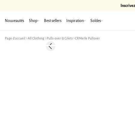
Inscrive
Nouveautés
Shop
Best sellers
Inspiration
Soldes
Page d’accueil
All Clothing
Pulls-over & Gilets
CRMerle Pullover
-50%
Previous slide