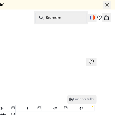
de*
Rechercher
Panier
-50%
Guide des tailles
36
38
40
42
46