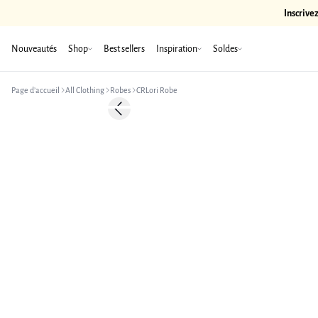
Inscrive
Nouveautés
Shop
Best sellers
Inspiration
Soldes
Page d’accueil
All Clothing
Robes
CRLori Robe
-50%
Previous slide