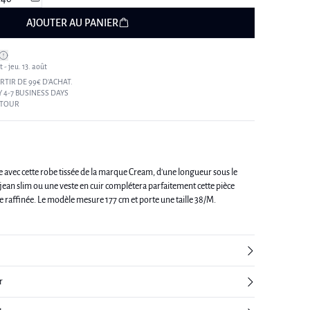
AJOUTER AU PANIER
 - jeu. 13. août
RTIR DE 99€ D’ACHAT.
 4-7 BUSINESS DAYS
ETOUR
 avec cette robe tissée de la marque Cream, d'une longueur sous le
ean slim ou une veste en cuir complétera parfaitement cette pièce
élégante pour une silhouette raffinée. Le modèle mesure 177 cm et porte une taille 38/M.
r