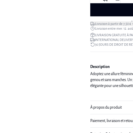
*
Livraison à partir de 7,50 €
Livraison entre mer. 12. août
LIVRAISON GRATUITE À PA
INTERNATIONAL DELIVERY
30 JOURS DE DROIT DE R
Description
Adoptez une allure féminine
genou et sans manches. Un j
À propos du produit
Paiement, livraison et retou