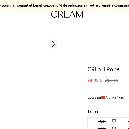
z-vous maintenant et bénéficiez de 10 % de réduction sur votre première comman
-50%
Next slide
CRLori Robe
34,98 €
69,95 €
Couleur:
Paprika / Red
Tailles
34
44