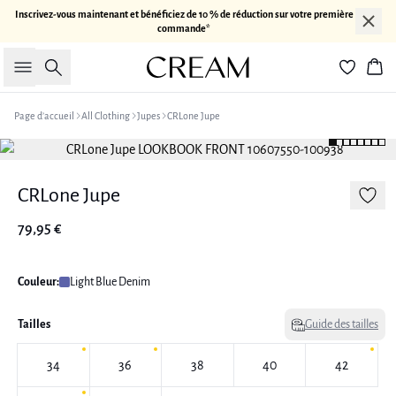
Inscrivez-vous maintenant et bénéficiez de 10 % de réduction sur votre première
commande*
Rechercher
Pan
Page d’accueil
All Clothing
Jupes
CRLone Jupe
CRLone Jupe
79,95 €
Couleur:
Light Blue Denim
Tailles
Guide des tailles
34
36
38
40
42