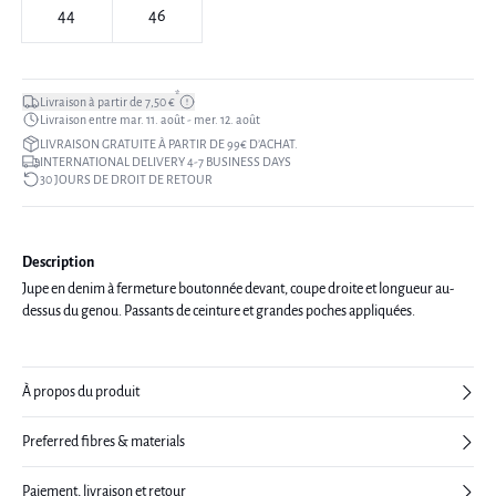
44
46
*
Livraison à partir de 7,50 €
Livraison entre mar. 11. août - mer. 12. août
LIVRAISON GRATUITE À PARTIR DE 99€ D’ACHAT.
INTERNATIONAL DELIVERY 4-7 BUSINESS DAYS
30 JOURS DE DROIT DE RETOUR
Description
Jupe en denim à fermeture boutonnée devant, coupe droite et longueur au-
dessus du genou. Passants de ceinture et grandes poches appliquées.
À propos du produit
Preferred fibres & materials
Paiement, livraison et retour