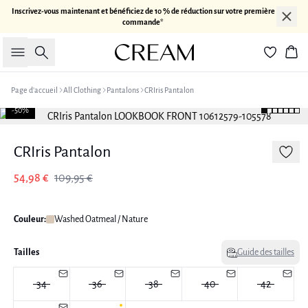
Inscrivez-vous maintenant et bénéficiez de 10 % de réduction sur votre première
commande*
Rechercher
Pan
Page d’accueil
All Clothing
Pantalons
CRIris Pantalon
-50%
CRIris Pantalon
54,98 €
109,95 €
Couleur:
Washed Oatmeal / Nature
Tailles
Guide des tailles
34
36
38
40
42