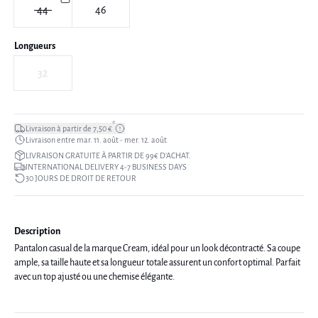
44
46
Longueurs
32
*
Livraison à partir de 7,50 €
Livraison entre mar. 11. août - mer. 12. août
LIVRAISON GRATUITE À PARTIR DE 99€ D’ACHAT.
INTERNATIONAL DELIVERY 4-7 BUSINESS DAYS
30 JOURS DE DROIT DE RETOUR
Description
Pantalon casual de la marque Cream, idéal pour un look décontracté. Sa coupe
ample, sa taille haute et sa longueur totale assurent un confort optimal. Parfait
avec un top ajusté ou une chemise élégante.