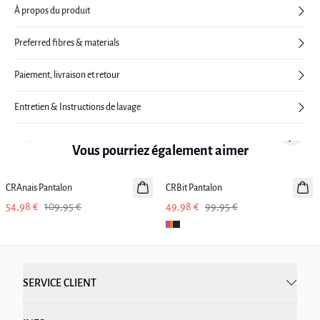
À propos du produit
Preferred fibres & materials
Paiement, livraison et retour
Entretien & Instructions de lavage
Previous slide
Next sl
Vous pourriez également aimer
-50%
-50%
CRAnais Pantalon
CRBit Pantalon
54,98 €
109,95 €
49,98 €
99,95 €
SERVICE CLIENT