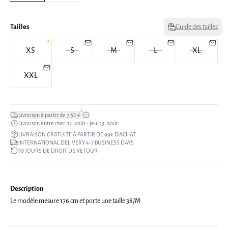
Tailles
Guide des tailles
XS
S
M
L
XL
XXL
*
Livraison à partir de 7,50 €
Livraison entre mer. 12. août - jeu. 13. août
LIVRAISON GRATUITE À PARTIR DE 99€ D’ACHAT.
INTERNATIONAL DELIVERY 4-7 BUSINESS DAYS
30 JOURS DE DROIT DE RETOUR
Description
Le modèle mesure 176 cm et porte une taille 38/M.