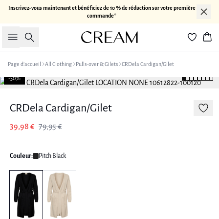
Inscrivez-vous maintenant et bénéficiez de 10 % de réduction sur votre première
commande*
Rechercher
Pan
Page d’accueil
All Clothing
Pulls-over & Gilets
CRDela Cardigan/Gilet
-50%
CRDela Cardigan/Gilet
39,98 €
79,95 €
Couleur:
Pitch Black