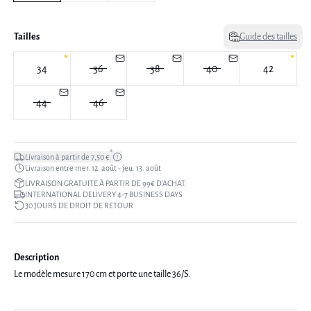
Tailles
Guide des tailles
34
36
38
40
42
44
46
*
Livraison à partir de 7,50 €
Livraison entre mer. 12. août - jeu. 13. août
LIVRAISON GRATUITE À PARTIR DE 99€ D’ACHAT.
INTERNATIONAL DELIVERY 4-7 BUSINESS DAYS
30 JOURS DE DROIT DE RETOUR
Description
Le modèle mesure 170 cm et porte une taille 36/S.