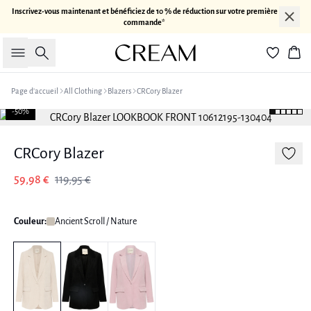
Inscrivez-vous maintenant et bénéficiez de 10 % de réduction sur votre première
commande*
Rechercher
Pan
Page d’accueil
All Clothing
Blazers
CRCory Blazer
-50%
CRCory Blazer
59,98 €
119,95 €
Couleur:
Ancient Scroll / Nature