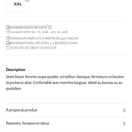
XXL
*
Livraison à partir de 7,50 €
Livraison entre jeu. 13. août - ven. 14. août
LIVRAISON GRATUITE À PARTIR DE 99€ D’ACHAT.
INTERNATIONAL DELIVERY 4-7 BUSINESS DAYS
30 JOURS DE DROIT DE RETOUR
Description
Veste blazer femme coupe ajustée, col tailleur classique, fermeture un bouton
et poches à rabat. Confortable avec manches longues, idéale au bureau ou au
quotidien.
À propos du produit
Paiement, livraison et retour