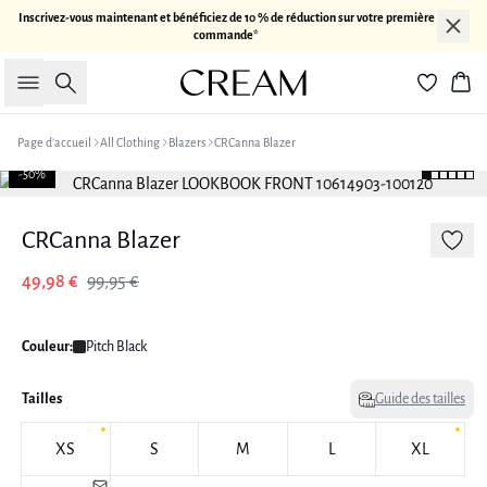
Inscrivez-vous maintenant et bénéficiez de 10 % de réduction sur votre première
commande*
Rechercher
Pan
Page d’accueil
All Clothing
Blazers
CRCanna Blazer
-50%
CRCanna Blazer
49,98 €
99,95 €
Couleur:
Pitch Black
Tailles
Guide des tailles
XS
S
M
L
XL