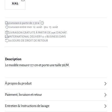
XXL
*
Livraison à partir de 7,50 €
Livraison entre mer. 12. août - jeu. 13. août
LIVRAISON GRATUITE À PARTIR DE 99€ D’ACHAT.
INTERNATIONAL DELIVERY 4-7 BUSINESS DAYS
30 JOURS DE DROIT DE RETOUR
Description
Le modèle mesure 177 cm et porte une taille 38/M.
À propos du produit
Paiement, livraison et retour
Entretien & Instructions de lavage