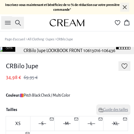
Inscrivez-vous maintenant et bénéficiez de 10 % de réduction sur votre première
commande*
Rechercher
Pan
Page d’accueil
All Clothing
Jupes
CRBilo Jupe
-50%
CRBilo Jupe
34,98 €
69,95 €
Couleur:
Pitch Black Check / Multi Color
Tailles
Guide des tailles
XS
S
M
L
XL