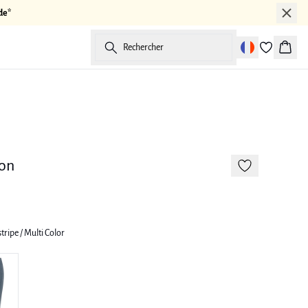
de*
Rechercher
Panier
177 cm • M
lon
tripe / Multi Color