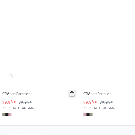
Previous slide
-50%
-50%
CRAnett Pantalon
CRAnett Pantalon
39,98 €
79,95 €
39,98 €
79,95 €
XS
S
M
L
XL
XXL
XS
S
M
L
XL
XXL