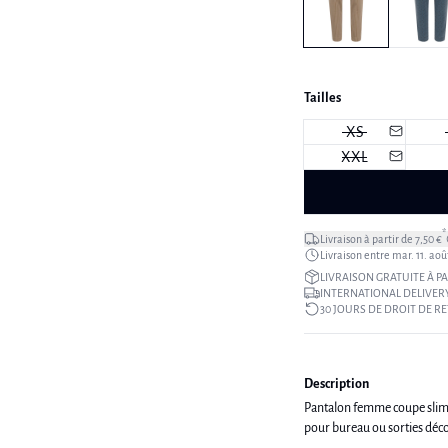
Tailles
XS
XXL
*
Livraison à partir de 7,50 €
Livraison entre mar. 11. aoû
LIVRAISON GRATUITE À PA
INTERNATIONAL DELIVERY
30 JOURS DE DROIT DE R
Description
Pantalon femme coupe slim, l
pour bureau ou sorties déco