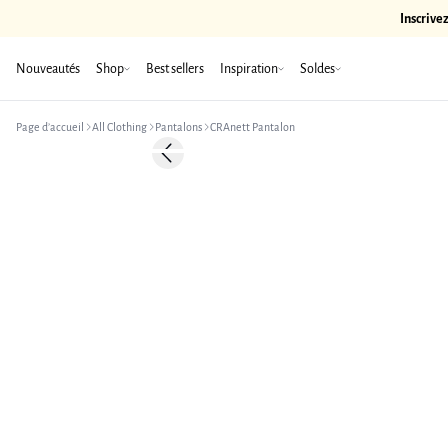
Inscrive
Nouveautés
Shop
Best sellers
Inspiration
Soldes
Page d’accueil
All Clothing
Pantalons
CRAnett Pantalon
Previous slide