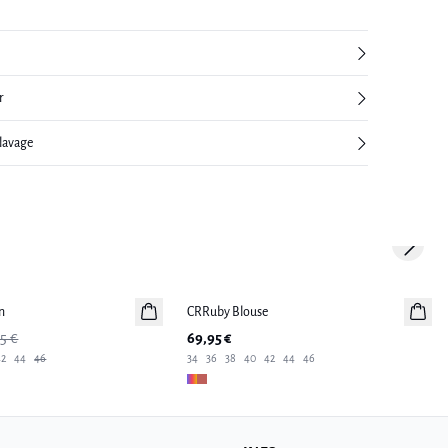
r
 lavage
Next sl
n
CRRuby Blouse
Nouveautés
5 €
69,95 €
42
44
46
34
36
38
40
42
44
46