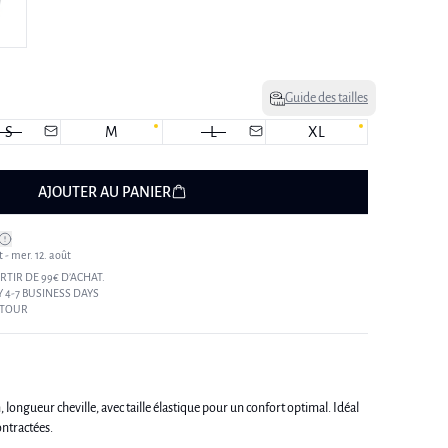
Guide des tailles
S
M
L
XL
AJOUTER AU PANIER
t - mer. 12. août
RTIR DE 99€ D’ACHAT.
 4-7 BUSINESS DAYS
ETOUR
ongueur cheville, avec taille élastique pour un confort optimal. Idéal
ntractées.