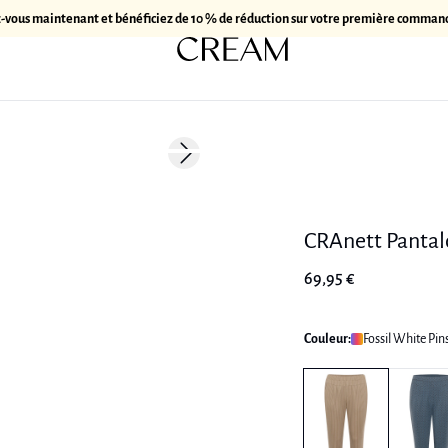
z-vous maintenant et bénéficiez de 10 % de réduction sur votre première comman
Next slide
CRAnett Panta
69,95 €
Couleur:
Fossil White Pins