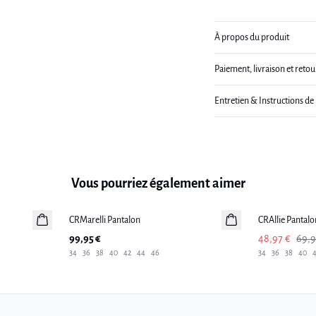
À propos du produit
Paiement, livraison et retou
Entretien & Instructions de
Vous pourriez également aimer
-30%
CRMarelli Pantalon
Nouveautés
CRAllie Pantalo
99,95 €
48,97 €
69,9
34
36
38
40
42
44
46
34
36
38
40