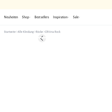
Neuheiten
Shop
Best sellers
Inspiration
Sale
Startseite
Alle Kleidung
Röcke
CRViria Rock
-50%
Previous slide