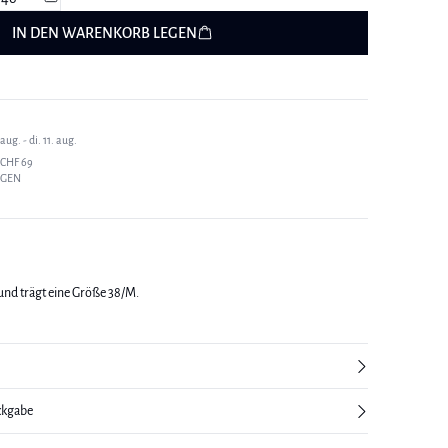
IN DEN WARENKORB LEGEN
ug. - di. 11. aug.
CHF 69
AGEN
 und trägt eine Größe 38/M.
ckgabe