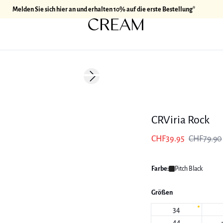
Melden Sie sich hier an und erhalten 10% auf die erste Bestellung*
-50%
Next slide
CRViria Rock
CHF39.95
CHF79.90
Farbe:
Pitch Black
Größen
34
44