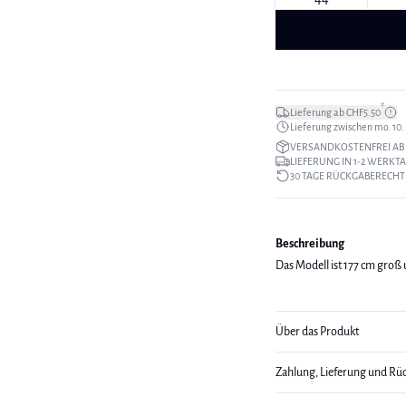
*
Lieferung ab CHF5.50
Lieferung zwischen mo. 10. a
VERSANDKOSTENFREI AB 
LIEFERUNG IN 1-2 WERKT
30 TAGE RÜCKGABERECHT
Beschreibung
Das Modell ist 177 cm groß
Über das Produkt
Zahlung, Lieferung und Rü