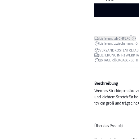
*
Lieferung ab CHF5.50
Lieferung zwischen mo. 10. a
VERSANDKOSTENFREI AB 
LIEFERUNG IN 1-2 WERKT
30 TAGE RÜCKGABERECHT
Beschreibung
Weiches Stricktop mit kurz
und leichtem Stretch für hohen 
175 cm groß und trägt eine
Über das Produkt