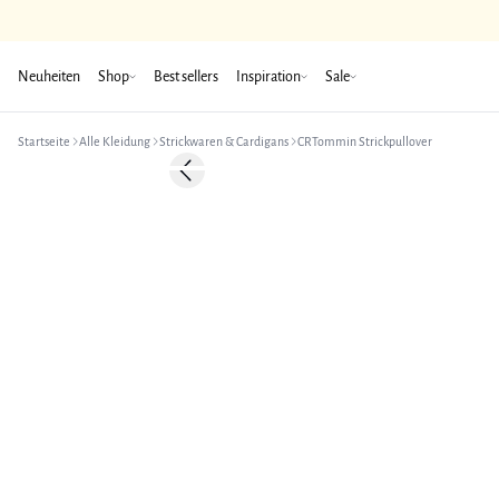
Neuheiten
Shop
Best sellers
Inspiration
Sale
Startseite
Alle Kleidung
Strickwaren & Cardigans
CRTommin Strickpullover
-50%
Previous slide