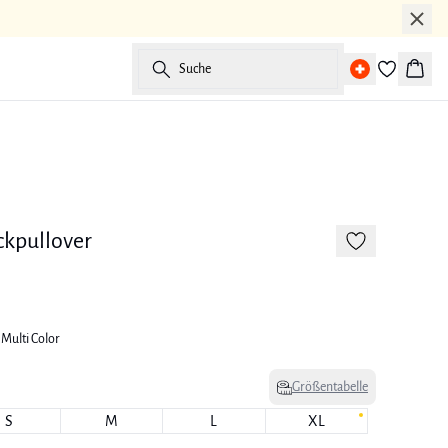
Suche
Waren
-50%
175 cm • M
kpullover
 Multi Color
Größentabelle
S
M
L
XL