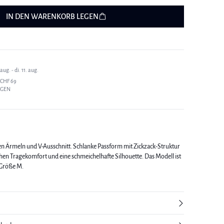
IN DEN WARENKORB LEGEN
ug. - di. 11. aug.
CHF 69
AGEN
en Ärmeln und V-Ausschnitt. Schlanke Passform mit Zickzack-Struktur
Tragekomfort und eine schmeichelhafte Silhouette. Das Modell ist
 Größe M.