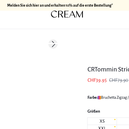
Melden Sie sich hier an und erhalten 10% auf die erste Bestellung*
-50%
Next slide
CRTommin Stric
CHF39.95
CHF79.90
Farbe:
Bruchetta Zigzag /
Größen
XS
XXL