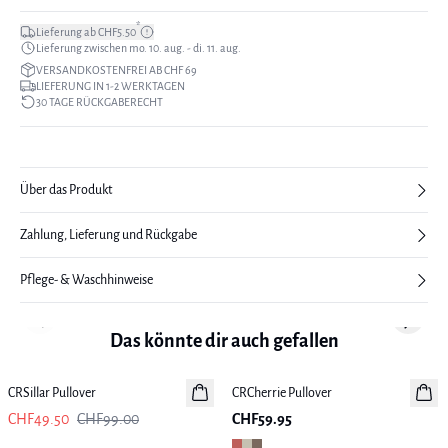
*
Lieferung ab CHF5.50
Lieferung zwischen mo. 10. aug. - di. 11. aug.
VERSANDKOSTENFREI AB CHF 69
LIEFERUNG IN 1-2 WERKTAGEN
30 TAGE RÜCKGABERECHT
Über das Produkt
Zahlung, Lieferung und Rückgabe
Pflege- & Waschhinweise
Previous slide
Next sl
Das könnte dir auch gefallen
-50%
CRSillar Pullover
CRCherrie Pullover
Neuheiten
CHF49.50
CHF99.00
CHF59.95