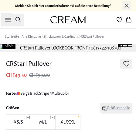
Melden Sie sich hier an und erhalten 10% auf die erste Bestellung*
Suche
War
Startseite
Alle Kleidung
Strickwaren & Cardigans
CRStari Pullover
-50%
CRStari Pullover
CHF49.50
CHF99.00
Farbe:
Beige Black Stripe / Multi Color
Größen
Größentabelle
XS/S
M/L
XL/XXL