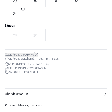
29
30
31
32
33
34
Längen
28
30
*
Lieferung ab CHF5.50
Lieferung zwischen di. 11. aug. - mi. 12. aug.
VERSANDKOSTENFREI AB CHF 69
LIEFERUNG IN 1-2 WERKTAGEN
30 TAGE RÜCKGABERECHT
Über das Produkt
Preferred fibres & materials