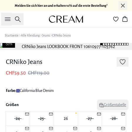
Melden Sie sich hier an und erhalten 10% auf die erste Bestellung*
Suche
War
Startseite
Alle Kleidung
Jeans
CRNiko Jeans
-50%
CRNiko Jeans
CHF59.50
CHF119.00
Farbe:
California Blue Denim
Größen
Größentabelle
24
25
26
27
28