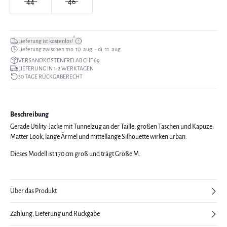
44
46
*
Lieferung ist kostenlos!
Lieferung zwischen mo. 10. aug. - di. 11. aug.
VERSANDKOSTENFREI AB CHF 69
LIEFERUNG IN 1-2 WERKTAGEN
30 TAGE RÜCKGABERECHT
Beschreibung
Gerade Utility-Jacke mit Tunnelzug an der Taille, großen Taschen und Kapuze.
Matter Look, lange Ärmel und mittellange Silhouette wirken urban.
Dieses Modell ist 170 cm groß und trägt Größe M.
Über das Produkt
Zahlung, Lieferung und Rückgabe