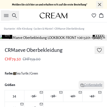
Melden Sie sich hier an und erhalten 10% auf die erste Bestellung*
Suche
War
Startseite
Alle Kleidung
Jacken & Mäntel
CRMaeve Oberbekleidung
-50%
170 cm • M
CRMaeve Oberbekleidung
CHF79.50
CHF159.00
Farbe:
Sea Turtle / Green
Größen
Größentabelle
34
36
38
40
42