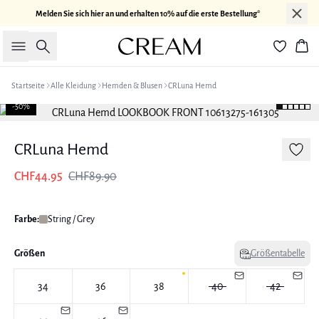
Melden Sie sich hier an und erhalten 10% auf die erste Bestellung*
Suche
War
Startseite
Alle Kleidung
Hemden & Blusen
CRLuna Hemd
-50%
CRLuna Hemd
CHF44.95
CHF89.90
Farbe:
String / Grey
Größen
Größentabelle
34
36
38
40
42