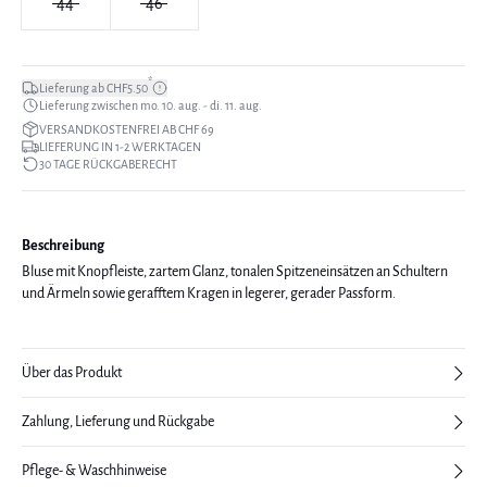
44
46
*
Lieferung ab CHF5.50
Lieferung zwischen mo. 10. aug. - di. 11. aug.
VERSANDKOSTENFREI AB CHF 69
LIEFERUNG IN 1-2 WERKTAGEN
30 TAGE RÜCKGABERECHT
Beschreibung
Bluse mit Knopfleiste, zartem Glanz, tonalen Spitzeneinsätzen an Schultern
und Ärmeln sowie gerafftem Kragen in legerer, gerader Passform.
Über das Produkt
Zahlung, Lieferung und Rückgabe
Pflege- & Waschhinweise