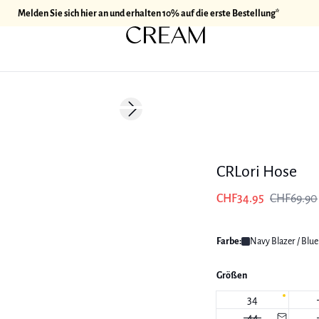
Melden Sie sich hier an und erhalten 10% auf die erste Bestellung*
-50%
Next slide
CRLori Hose
CHF34.95
CHF69.90
Farbe:
Navy Blazer / Blue
Größen
34
44