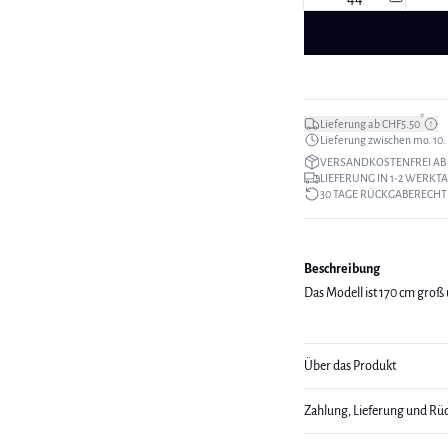
*
Lieferung ab CHF5.50
Lieferung zwischen mo. 10. a
VERSANDKOSTENFREI AB 
LIEFERUNG IN 1-2 WERKT
30 TAGE RÜCKGABERECHT
Beschreibung
Das Modell ist 170 cm groß 
Über das Produkt
Zahlung, Lieferung und Rü