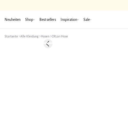
Neuheiten
Shop
Best sellers
Inspiration
Sale
Startseite
Alle Kleidung
Hosen
CRLori Hose
-50%
Previous slide