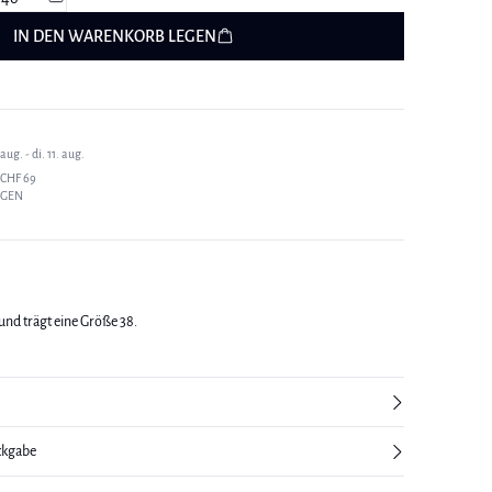
IN DEN WARENKORB LEGEN
ug. - di. 11. aug.
CHF 69
AGEN
und trägt eine Größe 38.
ckgabe