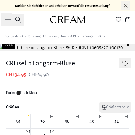
Melden Sie sich hier an und erhalten 10% auf die erste Bestellung*
Suche
War
Startseite
Alle Kleidung
Hemden & Blusen
CRLiselin Langarm-Bluse
-50%
CRLiselin Langarm-Bluse
CHF34.95
CHF69.90
Farbe:
Pitch Black
Größen
Größentabelle
34
36
38
40
42