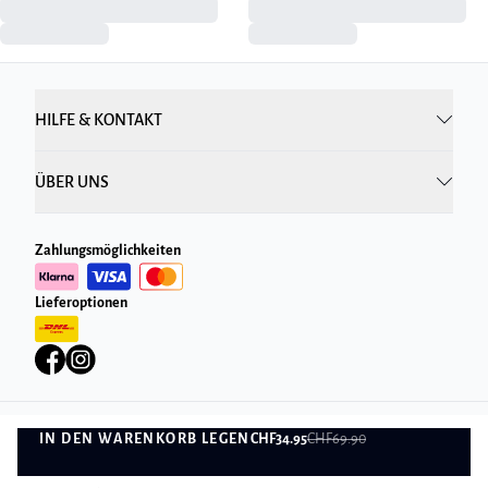
HILFE & KONTAKT
ÜBER UNS
Zahlungsmöglichkeiten
Lieferoptionen
IN DEN WARENKORB LEGEN
CHF34.95
CHF69.90
Datenschutzrichtlinie
Geschäftsbedingungen
IN DEN WARENKORB LEGEN
©
DK Company Online AG
2026