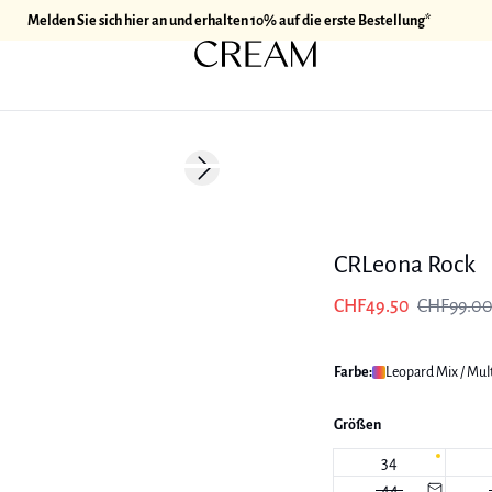
Melden Sie sich hier an und erhalten 10% auf die erste Bestellung*
-50%
Next slide
171 cm • M
CRLeona Rock
CHF49.50
CHF99.0
Farbe:
Leopard Mix / Mult
Größen
34
44