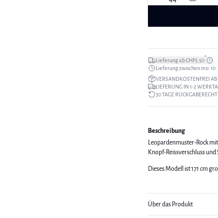
*
Lieferung ab CHF5.50
Lieferung zwischen mo. 10. a
VERSANDKOSTENFREI AB 
LIEFERUNG IN 1-2 WERKT
30 TAGE RÜCKGABERECHT
Beschreibung
Leopardenmuster-Rock mit g
Knopf-Reissverschluss und 
Dieses Modell ist 171 cm gr
Über das Produkt