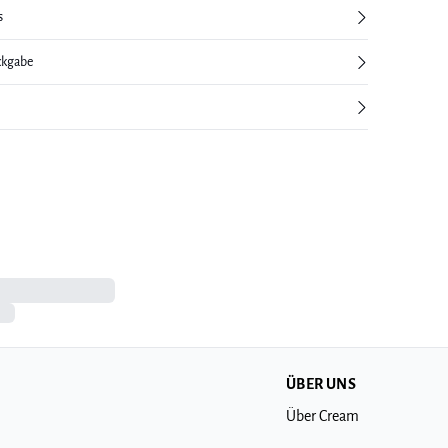
s
ckgabe
ÜBER UNS
Über Cream