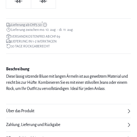
44
46
*
Lieferung ab CHF5.50
Lieferung zwischen mo. 10. aug. - di. 11. aug.
VERSANDKOSTENFREI AB CHF 69
LIEFERUNG IN 1-2 WERKTAGEN
30 TAGE RÜCKGABERECHT
Beschreibung
Diese lässig sitzende Bluse mit langen Ärmeln ist aus gewebtem Material und
reicht bis zur Hüfte. Kombinieren Sie es mit einer stilvollen Jeans oder einem
Rock, um Ihr Outfit zu vervollständigen. Ideal für jeden Anlass.
Über das Produkt
Zahlung, Lieferung und Rückgabe