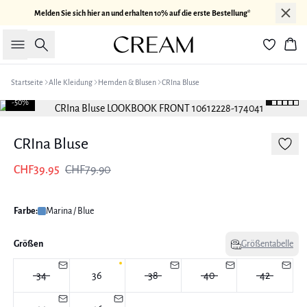
Melden Sie sich hier an und erhalten 10% auf die erste Bestellung*
Suche
War
Startseite
Alle Kleidung
Hemden & Blusen
CRIna Bluse
-50%
CRIna Bluse
CHF39.95
CHF79.90
Farbe:
Marina / Blue
Größen
Größentabelle
34
36
38
40
42