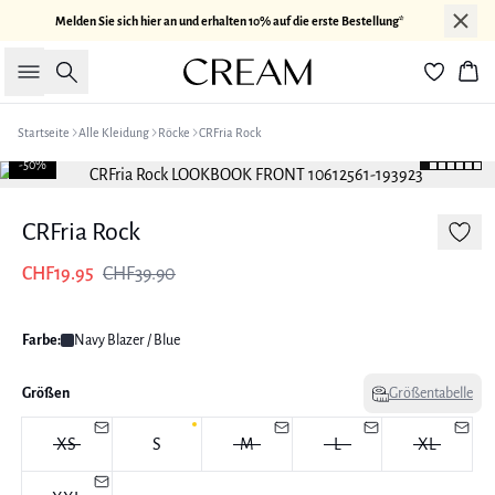
Melden Sie sich hier an und erhalten 10% auf die erste Bestellung*
Suche
War
Startseite
Alle Kleidung
Röcke
CRFria Rock
-50%
CRFria Rock
CHF19.95
CHF39.90
Farbe:
Navy Blazer / Blue
Größen
Größentabelle
XS
S
M
L
XL