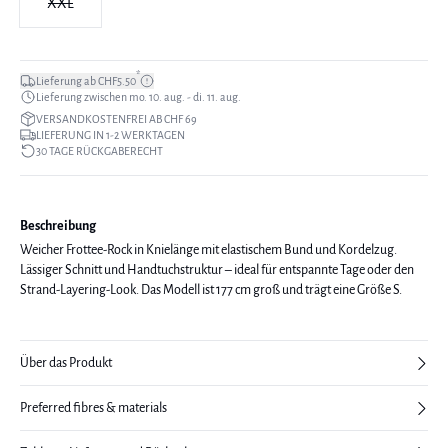
XXL
*
Lieferung ab CHF5.50
Lieferung zwischen mo. 10. aug. - di. 11. aug.
VERSANDKOSTENFREI AB CHF 69
LIEFERUNG IN 1-2 WERKTAGEN
30 TAGE RÜCKGABERECHT
Beschreibung
Weicher Frottee-Rock in Knielänge mit elastischem Bund und Kordelzug.
Lässiger Schnitt und Handtuchstruktur – ideal für entspannte Tage oder den
Strand-Layering-Look. Das Modell ist 177 cm groß und trägt eine Größe S.
Über das Produkt
Preferred fibres & materials